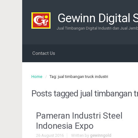
Gewinn Digital 
Jual Timbangan Digital Industri dan Jual Jem
Contact Us
Home
Tag: jual timbangan truck industri
Posts tagged
jual timbangan t
Pameran Industri Steel
Indonesia Expo
26 August 2016
Written by
gewinngold