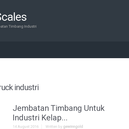
Scales
batan Timbang Industri
ruck industri
Jembatan Timbang Untuk
Industri Kelap...
14 August 2016
Written by
gewinngold