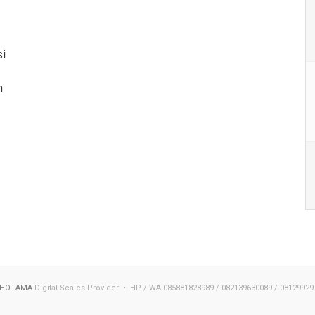
si
n
 HOTAMA
Digital Scales Provider • HP / WA 085881828989 / 082139630089 / 08129929