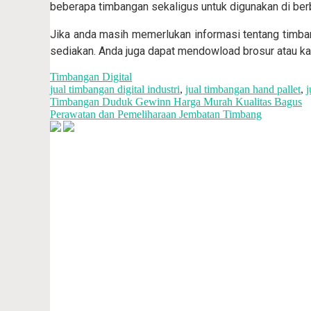
beberapa timbangan sekaligus untuk digunakan di berb
Jika anda masih memerlukan informasi tentang timbang
sediakan. Anda juga dapat mendowload brosur atau ka
Timbangan Digital
jual timbangan digital industri
,
jual timbangan hand pallet
,
j
Timbangan Duduk Gewinn Harga Murah Kualitas Bagus
Perawatan dan Pemeliharaan Jembatan Timbang