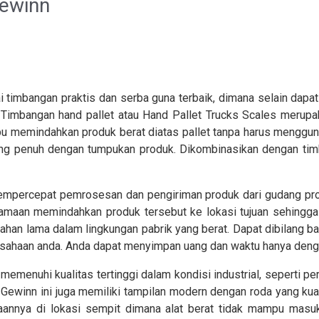
Gewinn
 timbangan praktis dan serba guna terbaik, dimana selain dap
. Timbangan hand pallet atau Hand Pallet Trucks Scales merupa
u memindahkan produk berat diatas pallet tanpa harus menggunakan
ng penuh dengan tumpukan produk. Dikombinasikan dengan timb
empercepat pemrosesan dan pengiriman produk dari gudang prod
amaan memindahkan produk tersebut ke lokasi tujuan sehingg
 tahan lama dalam lingkungan pabrik yang berat. Dapat dibilang
usahaan anda. Anda dapat menyimpan uang dan waktu hanya deng
emenuhi kualitas tertinggi dalam kondisi industrial, seperti pe
tal Gewinn ini juga memiliki tampilan modern dengan roda yang k
annya di lokasi sempit dimana alat berat tidak mampu masu