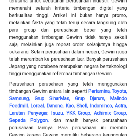
terutama untuk kebutuhan perusahaan industri. Gewinn
memenuhi seluruh kriteria timbangan digital yang
berkualitas tinggi. Artikel ini bukan hanya promo,
melainkan fakta yang telah teruji secara langsung oleh
para group dan perusahaan besar yang telah
menggunakan timbangan Gewinn tidak hanya sekali
saja, melainkan juga repeat order selanjutnya hingga
sekarang. Selain perusahaan dalam negeri, Gewinn juga
telah merambah ke perusahaan luar. Banyak perusahaan
Jepang yang notabene merupakan negara berteknologi
tinggi menggunakan referensi timbangan Gewinn.
Perusahaan perusahaan yang telah menggunakan
timbangan Gewinn antara lain seperti
Pertamina
,
Toyota
,
Samsung
,
Grup SinarMas
, Grup Djarum,
Malindo
Feedmill
,
Loreal
, Danone,
Kao
,
Shell
, Indominco,
Astra
,
Larutan Penyegar,
Isuzu
, YKK Group, Adhimix Group,
Sepeda Polygon
,
dan masih banyak perusahaan
perusahaan lainnya. Para perusahaan ini memilih
Gewinn karena Gewinn memiliki beberapa keunggulan