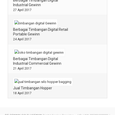
Berbagai Timbangan Digital
Industrial Gewinn
27 April 2017
Berbagai Timbangan Digital Retail
Portable Gewinn
24 April 2017
Berbagai Timbangan Digital
Industrial Commercial Gewinn
21 April 2017
Jual Timbangan Hopper
18 April 2017