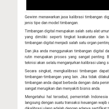
Gewinn menawarkan jasa kalibrasi timbangan digi
jenis tipe dan model timbangan.
Timbangan digital merupakan salah satu alat umu
yang dimiliki seperti tingkat keakuratan d
timbangan digital menjadi salah satu organ pentin
Dan jika anda menggunakan timbangan digital da
rutin merupakan proses yang sangat penting. B
teknisi akan selalu menganjurkan kalibrasi ulang
Secara singkat, mengkalibrasi timbangan dapa
timbangan-timbangan yang lain. Jika tidak dilak
timbangan anda dapat berbeda dengan data penimb
sangat merugikan dan menyakiti bisnis anda.
Mengetahui hal tersebut, pemerintah Indonesia
langsung dengan suatu transaksi keuangan wajib di
dikalibrasi ulang adalah dengan adanya sertifikat 