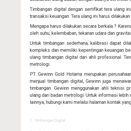
Timbangan digital dengan sertifikat tera ulang i
transaksi keuangan. Tera ulang ini harus dilakuk
Mengapa harus dilakukan secara berkala ? Karena
oleh suhu, kelembaban, tekanan udara dan gravitas
Untuk timbangan sederhana, kalibrasi dapat dila
kompleks dan memiliki kepentingan keuangan besa
ulang timbangan digital dari ahli profesional. T
metrologi.
PT. Gewinn Gold Hotama merupakan perusahaan 
menjual timbangan digital, Gewinn juga menawark
timbangan. Gewinn menggunakan ahli teknisi pro
ulang dari badan metrologi. Untuk informasi lebi
lainnya, hubungi kami melalui halaman kontak yang
Timbangan Digital