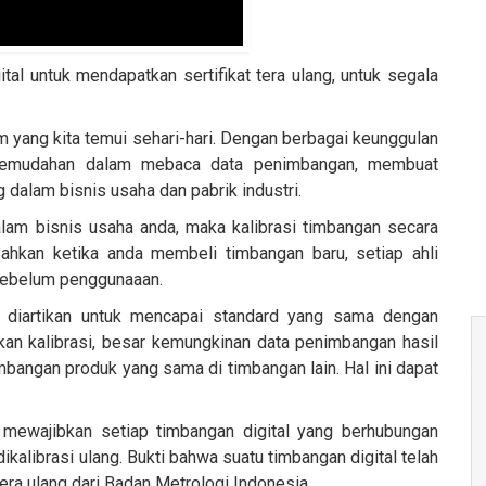
tal untuk mendapatkan sertifikat tera ulang, untuk segala
m yang kita temui sehari-hari. Dengan berbagai keunggulan
an kemudahan dalam mebaca data penimbangan, membuat
g dalam bisnis usaha dan pabrik industri.
lam bisnis usaha anda, maka kalibrasi timbangan secara
ahkan ketika anda membeli timbangan baru, setiap ahli
 sebelum penggunaaan.
t diartikan untuk mencapai standard yang sama dengan
ukan kalibrasi, besar kemungkinan data penimbangan hasil
angan produk yang sama di timbangan lain. Hal ini dapat
 mewajibkan setiap timbangan digital yang berhubungan
kalibrasi ulang. Bukti bahwa suatu timbangan digital telah
tera ulang dari Badan Metrologi Indonesia.