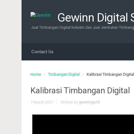
Gewinn Digital 
Jual Timbangan Digital Industri dan Jual Jembatan Timbang 
Contact Us
Home
Timbangan Digital
Kalibrasi Timbangan Digital
Kalibrasi Timbangan Digital
7 March 2017
Written by
gewinngold